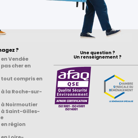
agez ?
Une question ?
Un renseignement ?
 en Vendée
pas cher en
tout compris en
à la Roche-sur-
à Noirmoutier
à Saint-Gilles-
ie
en région
en Loire-