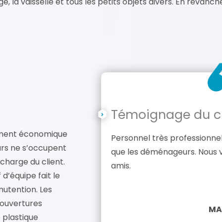
e, la vaisselle et tous les petits objets divers. En revanc
Témoignage du cl
ement économique
Personnel très professionnel 
urs ne s’occupent
que les déménageurs. Nous
 charge du client.
amis.
d’équipe fait le
nutention. Les
couvertures
MA
 plastique